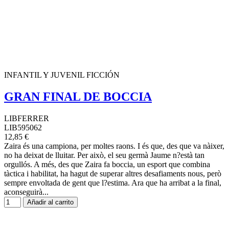
INFANTIL Y JUVENIL FICCIÓN
GRAN FINAL DE BOCCIA
LIBFERRER
LIB595062
12,85 €
Zaira és una campiona, per moltes raons. I és que, des que va nàixer,
no ha deixat de lluitar. Per això, el seu germà Jaume n?està tan
orgullós. A més, des que Zaira fa boccia, un esport que combina
tàctica i habilitat, ha hagut de superar altres desafiaments nous, però
sempre envoltada de gent que l?estima. Ara que ha arribat a la final,
aconseguirà...
Añadir al carrito