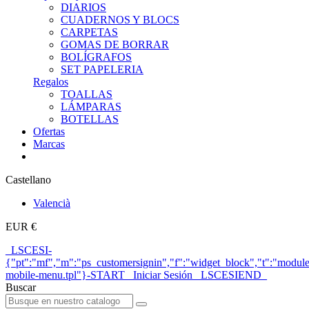
DIARIOS
CUADERNOS Y BLOCS
CARPETAS
GOMAS DE BORRAR
BOLÍGRAFOS
SET PAPELERIA
Regalos
TOALLAS
LÁMPARAS
BOTELLAS
Ofertas
Marcas
Castellano
Valencià
EUR €
_LSCESI-
{"pt":"mf","m":"ps_customersignin","f":"widget_block","t":"module
mobile-menu.tpl"}-START_ Iniciar Sesión _LSCESIEND_
Buscar