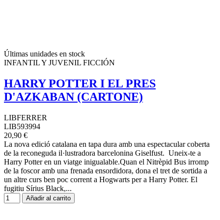
Últimas unidades en stock
INFANTIL Y JUVENIL FICCIÓN
HARRY POTTER I EL PRES
D'AZKABAN (CARTONE)
LIBFERRER
LIB593994
20,90 €
La nova edició catalana en tapa dura amb una espectacular coberta
de la reconeguda il·lustradora barcelonina Giselfust. Uneix-te a
Harry Potter en un viatge inigualable.Quan el Nitrèpid Bus irromp
de la foscor amb una frenada ensordidora, dona el tret de sortida a
un altre curs ben poc corrent a Hogwarts per a Harry Potter. El
fugitiu Sírius Black,...
Añadir al carrito