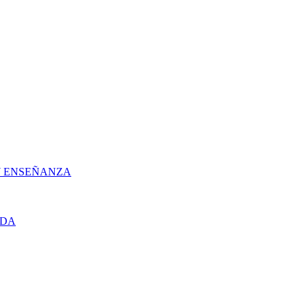
 Y ENSEÑANZA
UDA