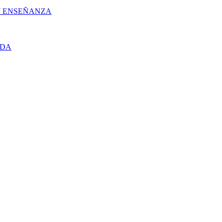
 Y ENSEÑANZA
UDA