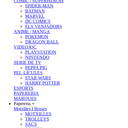
COMIC / SUPERHEROIS
SPIDER-MAN
BATMAN
MARVEL
DC COMICS
ELS VENJADORS
ANIME / MANGA
POKEMON
DRAGON BALL
VIDEOJOC
PLAYSTATION
NINTENDO
SERIE DE TV
PEPPA PIG
PEL·LÍCULES
STAR WARS
HARRY POTTER
ESPORTS
PAPERERIA
MARQUES
Papereria
Motxilles I Bosses
MOTXILLES
TROLLEYS
SACS