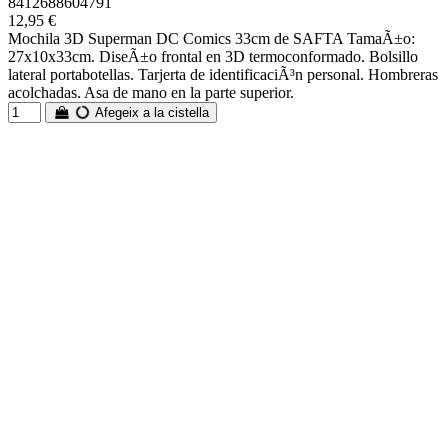
8412688604791
12,95 €
Mochila 3D Superman DC Comics 33cm de SAFTA TamaÃ±o:
27x10x33cm. DiseÃ±o frontal en 3D termoconformado. Bolsillo
lateral portabotellas. Tarjerta de identificaciÃ³n personal. Hombreras
acolchadas. Asa de mano en la parte superior.
Afegeix a la cistella