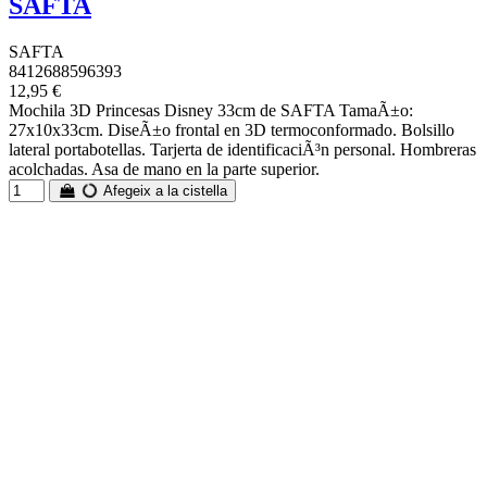
SAFTA
SAFTA
8412688596393
12,95 €
Mochila 3D Princesas Disney 33cm de SAFTA TamaÃ±o:
27x10x33cm. DiseÃ±o frontal en 3D termoconformado. Bolsillo
lateral portabotellas. Tarjerta de identificaciÃ³n personal. Hombreras
acolchadas. Asa de mano en la parte superior.
Afegeix a la cistella