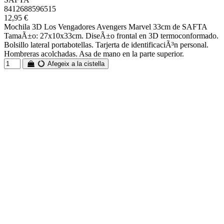
8412688596515
12,95 €
Mochila 3D Los Vengadores Avengers Marvel 33cm de SAFTA
TamaÃ±o: 27x10x33cm. DiseÃ±o frontal en 3D termoconformado.
Bolsillo lateral portabotellas. Tarjerta de identificaciÃ³n personal.
Hombreras acolchadas. Asa de mano en la parte superior.
Afegeix a la cistella