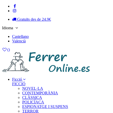
Gratuïts des de 24.9€
Idioma
Castellano
Valencià
(
)
Ficció
FICCIÓ
NOVEL·LA
CONTEMPORÀNIA
CLÀSSICA
POLICÍACA
ESPIONATGE I SUSPENS
TERROR