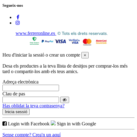
Rebaixats
Segueix-nos
Rebaixats
7
Veure productes
8
www.ferreronline.es
© Tots els drets reservats.
Heu d'iniciar la sessió o crear un compte
×
Desa els productes a la teva llista de desitjos per comprar-los més
tard o compartir-los amb els teus amics.
Adreça electrònica
Clau de pas
Has oblidat la teva contrasenya?
Inicia sessió
Login with Facebook
Sign in with Google
Sense compte? Crea'n un aquí