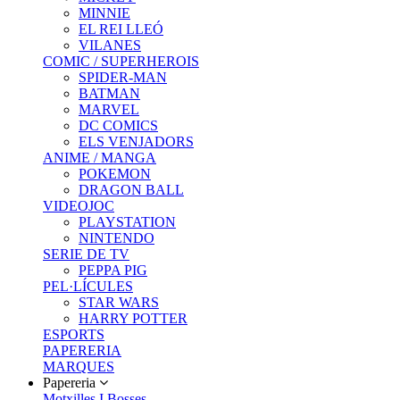
MINNIE
EL REI LLEÓ
VILANES
COMIC / SUPERHEROIS
SPIDER-MAN
BATMAN
MARVEL
DC COMICS
ELS VENJADORS
ANIME / MANGA
POKEMON
DRAGON BALL
VIDEOJOC
PLAYSTATION
NINTENDO
SERIE DE TV
PEPPA PIG
PEL·LÍCULES
STAR WARS
HARRY POTTER
ESPORTS
PAPERERIA
MARQUES
Papereria
Motxilles I Bosses