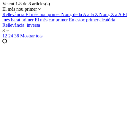
Veient 1-8 de 8 articles(s)
El més nou primer
Rellevància
El més nou primer
Nom, de la A a la Z
Nom, Z a A
El
més barat primer
El més car primer
En estoc primer
aleatòria
Rellevància, inversa
8
12
24
36
Mostrar tots