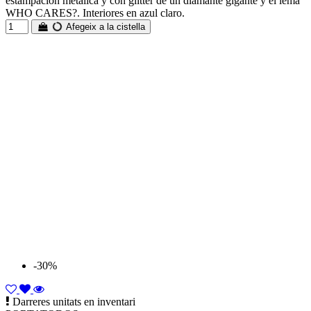
estampacion metalica y con glitter de un diamante gigante y el lema
WHO CARES?. Interiores en azul claro.
Afegeix a la cistella
-30%
Darreres unitats en inventari