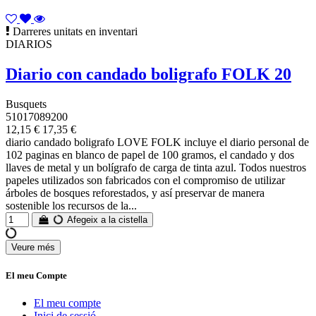
Darreres unitats en inventari
DIARIOS
Diario con candado boligrafo FOLK 20
Busquets
51017089200
12,15 €
17,35 €
diario candado boligrafo LOVE FOLK incluye el diario personal de
102 paginas en blanco de papel de 100 gramos, el candado y dos
llaves de metal y un bolígrafo de carga de tinta azul. Todos nuestros
papeles utilizados son fabricados con el compromiso de utilizar
árboles de bosques reforestados, y así preservar de manera
sostenible los recursos de la...
Afegeix a la cistella
Veure més
Esborrar
MOTXILLES I BORSES
El meu Compte
MOTXILLES
1
El meu compte
Inici de sessió