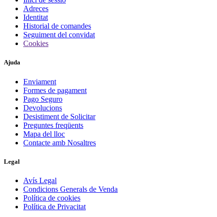
ESTOTJOS I COMPLEMENTS
Adreces
Identitat
PORTATOTS
2
Historial de comandes
Seguiment del convidat
PAPERERIA I ACCESSORIS
Cookies
CARPETES
2
Ajuda
DIARIS
2
Enviament
Preu
Formes de pagament
€
€
Pago Seguro
Fabricants
Devolucions
Desistiment de Solicitar
Busquets
6
Preguntes freqüents
CYP BRANDS
1
Mapa del lloc
OXFORD
1
Contacte amb Nosaltres
Novetats
Legal
Novetats
0
Avís Legal
Més venuts
Condicions Generals de Venda
Política de cookies
Més venuts
0
Política de Privacitat