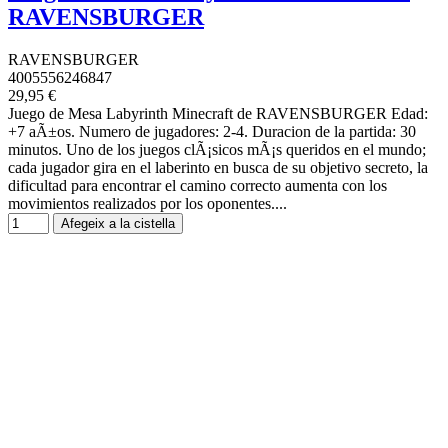
RAVENSBURGER
RAVENSBURGER
4005556246847
29,95 €
Juego de Mesa Labyrinth Minecraft de RAVENSBURGER Edad:
+7 aÃ±os. Numero de jugadores: 2-4. Duracion de la partida: 30
minutos. Uno de los juegos clÃ¡sicos mÃ¡s queridos en el mundo;
cada jugador gira en el laberinto en busca de su objetivo secreto, la
dificultad para encontrar el camino correcto aumenta con los
movimientos realizados por los oponentes....
Afegeix a la cistella