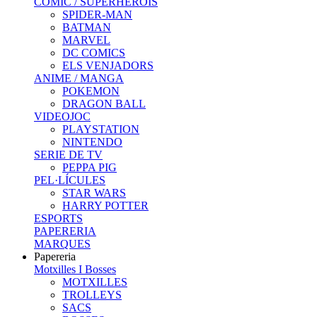
COMIC / SUPERHEROIS
SPIDER-MAN
BATMAN
MARVEL
DC COMICS
ELS VENJADORS
ANIME / MANGA
POKEMON
DRAGON BALL
VIDEOJOC
PLAYSTATION
NINTENDO
SERIE DE TV
PEPPA PIG
PEL·LÍCULES
STAR WARS
HARRY POTTER
ESPORTS
PAPERERIA
MARQUES
Papereria
Motxilles I Bosses
MOTXILLES
TROLLEYS
SACS