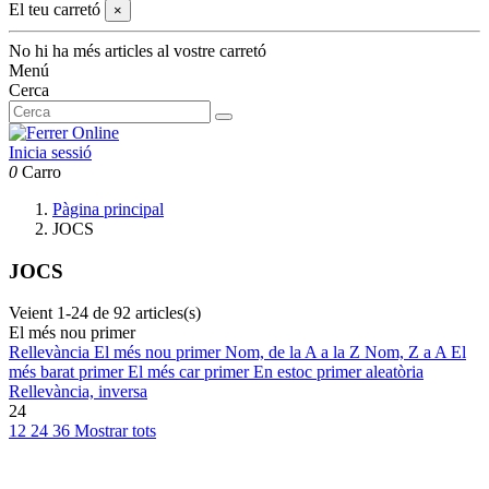
El teu carretó
×
No hi ha més articles al vostre carretó
Menú
Cerca
Inicia sessió
0
Carro
Pàgina principal
JOCS
JOCS
Veient 1-24 de 92 articles(s)
El més nou primer
Rellevància
El més nou primer
Nom, de la A a la Z
Nom, Z a A
El
més barat primer
El més car primer
En estoc primer
aleatòria
Rellevància, inversa
24
12
24
36
Mostrar tots