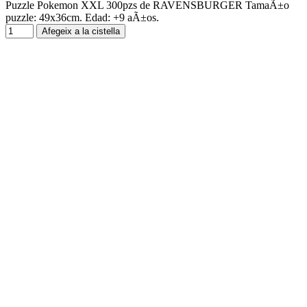
Puzzle Pokemon XXL 300pzs de RAVENSBURGER TamaÃ±o
puzzle: 49x36cm. Edad: +9 aÃ±os.
Afegeix a la cistella