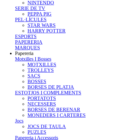
NINTENDO
SERIE DE TV
PEPPA PIG
PEL·LÍCULES
STAR WARS
HARRY POTTER
ESPORTS
PAPERERIA
MARQUES
Papereria
Motxilles I Bosses
MOTXILLES
TROLLEYS
SACS
BOSSES
BORSES DE PLATJA
ESTOTJOS I COMPLEMENTS
PORTATOTS
NECESSERS
BORSES DE BERENAR
MONEDERS I CARTERES
Jocs
JOCS DE TAULA
PUZLES
Papereria i Accessoris