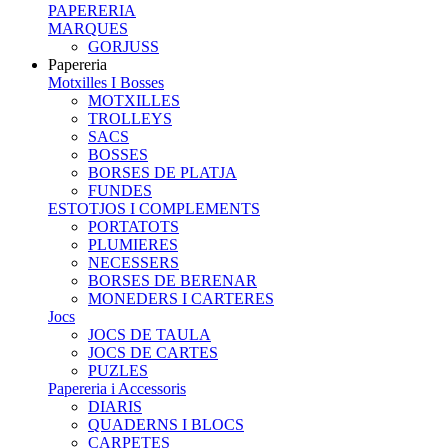
PAPERERIA
MARQUES
GORJUSS
Papereria
Motxilles I Bosses
MOTXILLES
TROLLEYS
SACS
BOSSES
BORSES DE PLATJA
FUNDES
ESTOTJOS I COMPLEMENTS
PORTATOTS
PLUMIERES
NECESSERS
BORSES DE BERENAR
MONEDERS I CARTERES
Jocs
JOCS DE TAULA
JOCS DE CARTES
PUZLES
Papereria i Accessoris
DIARIS
QUADERNS I BLOCS
CARPETES