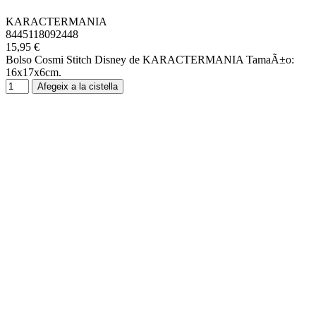
KARACTERMANIA
8445118092448
15,95 €
Bolso Cosmi Stitch Disney de KARACTERMANIA TamaÃ±o:
16x17x6cm.
Afegeix a la cistella