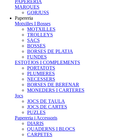
PAPERERIA
MARQUES
GORJUSS
Papereria
Motxilles I Bosses
MOTXILLES
TROLLEYS
SACS
BOSSES
BORSES DE PLATJA
FUNDES
ESTOTJOS I COMPLEMENTS
PORTATOTS
PLUMIERES
NECESSERS
BORSES DE BERENAR
MONEDERS I CARTERES
Jocs
JOCS DE TAULA
JOCS DE CARTES
PUZLES
Papereria i Accessoris
DIARIS
QUADERNS I BLOCS
CARPETES