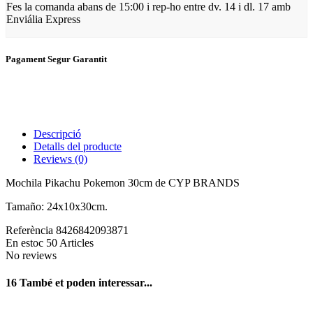
Fes la comanda abans de
15:00
i rep-ho
entre dv. 14 i dl. 17
amb
Enviália Express
Pagament Segur Garantit
Descripció
Detalls del producte
Reviews
(0)
Mochila Pikachu Pokemon 30cm de CYP BRANDS
Tamaño: 24x10x30cm.
Referència
8426842093871
En estoc
50 Articles
No reviews
16 També et poden interessar...