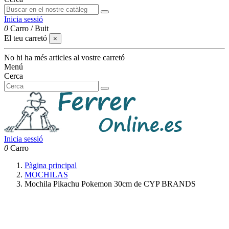
Inicia sessió
0
Carro
/
Buit
El teu carretó
×
No hi ha més articles al vostre carretó
Menú
Cerca
Inicia sessió
0
Carro
Pàgina principal
MOCHILAS
Mochila Pikachu Pokemon 30cm de CYP BRANDS