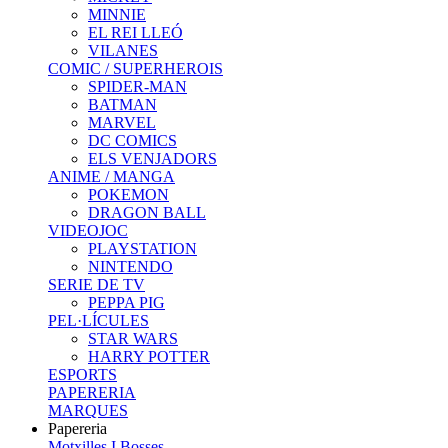
MINNIE
EL REI LLEÓ
VILANES
COMIC / SUPERHEROIS
SPIDER-MAN
BATMAN
MARVEL
DC COMICS
ELS VENJADORS
ANIME / MANGA
POKEMON
DRAGON BALL
VIDEOJOC
PLAYSTATION
NINTENDO
SERIE DE TV
PEPPA PIG
PEL·LÍCULES
STAR WARS
HARRY POTTER
ESPORTS
PAPERERIA
MARQUES
Papereria
Motxilles I Bosses