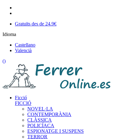
Gratuïts des de 24.9€
Idioma
Castellano
Valencià
(
)
Ficció
FICCIÓ
NOVEL·LA
CONTEMPORÀNIA
CLÀSSICA
POLICÍACA
ESPIONATGE I SUSPENS
TERROR