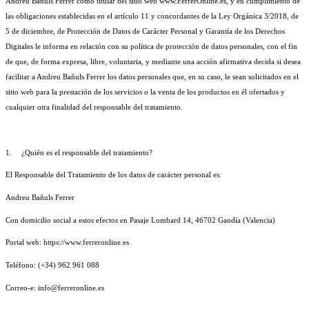
Andreu Bañuls Ferrer como titular del sitio web www.FerrerOnline.es, y en cumplimiento de 
las obligaciones establecidas en el artículo 11 y concordantes de la Ley Orgánica 3/2018, de 
5 de diciembre, de Protección de Datos de Carácter Personal y Garantía de los Derechos 
Digitales le informa en relación con su política de protección de datos personales, con el fin 
de que, de forma expresa, libre, voluntaria, y mediante una acción afirmativa decida si desea 
facilitar a Andreu Bañuls Ferrer los datos personales que, en su caso, le sean solicitados en el 
sitio web para la prestación de los servicios o la venta de los productos en él ofertados y 
cualquier otra finalidad del responsable del tratamiento.
1.
¿Quién es el responsable del tratamiento?
El Responsable del Tratamiento de los datos de carácter personal es:
Andreu Bañuls Ferrer
Con domicilio social a estos efectos en Pasaje Lombard 14, 46702 Gandía (Valencia)
Portal web: https://www.ferreronline.es
Teléfono: (+34) 962 961 088
Correo-e: info@ferreronline.es