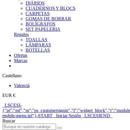
DIARIOS
CUADERNOS Y BLOCS
CARPETAS
GOMAS DE BORRAR
BOLÍGRAFOS
SET PAPELERIA
Regalos
TOALLAS
LÁMPARAS
BOTELLAS
Ofertas
Marcas
Castellano
Valencià
EUR €
_LSCESI-
{"pt":"mf","m":"ps_customersignin","f":"widget_block","t":"module
mobile-menu.tpl"}-START_ Iniciar Sesión _LSCESIEND_
Buscar