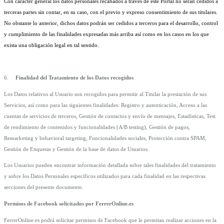
Con carácter general los datos personales recabados a través de este Portal no serán cedidos a 
terceras partes sin contar, en su caso, con el previo y expreso consentimiento de sus titulares. 
No obstante lo anterior, dichos datos podrán ser cedidos a terceros para el desarrollo, control 
y cumplimiento de las finalidades expresadas más arriba así como en los casos en los que 
exista una obligación legal en tal sentido.
6.
Finalidad del Tratamiento de los Datos recogidos
Los Datos relativos al Usuario son recogidos para permitir al Titular la prestación de sus 
Servicios, así como para las siguientes finalidades: Registro y autenticación, Acceso a las 
cuentas de servicios de terceros, Gestión de contactos y envío de mensajes, Estadísticas, Test 
de rendimiento de contenidos y funcionalidades (A/B testing), Gestión de pagos,  
Remarketing y behavioral targeting, Funcionalidades sociales, Protección contra SPAM, 
Gestión de Etiquetas y Gestión de la base de datos de Usuarios.
Los Usuarios pueden encontrar información detallada sobre tales finalidades del tratamiento 
y sobre los Datos Personales específicos utilizados para cada finalidad en las respectivas 
secciones del presente documento.
Permisos de Facebook solicitados por FerrerOnline.es
FerrerOnline.es podrá solicitar permisos de Facebook que le permitan realizar acciones en la 