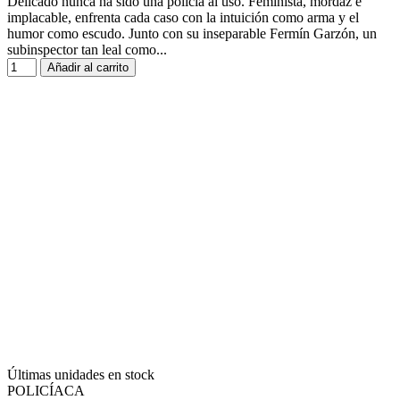
Delicado nunca ha sido una policía al uso. Feminista, mordaz e
implacable, enfrenta cada caso con la intuición como arma y el
humor como escudo. Junto con su inseparable Fermín Garzón, un
subinspector tan leal como...
Añadir al carrito
Últimas unidades en stock
POLICÍACA