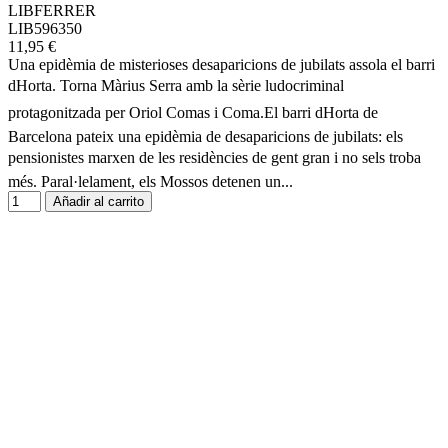
LIBFERRER
LIB596350
11,95 €
Una epidèmia de misterioses desaparicions de jubilats assola el barri
dHorta. Torna Màrius Serra amb la sèrie ludocriminal
protagonitzada per Oriol Comas i Coma.El barri dHorta de
Barcelona pateix una epidèmia de desaparicions de jubilats: els
pensionistes marxen de les residències de gent gran i no sels troba
més. Paral·lelament, els Mossos detenen un...
Añadir al carrito