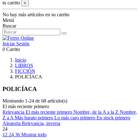
tu carrito
×
No hay más artículos en su carrito
Menú
Buscar
Iniciar Sesión
0
Carrito
Inicio
LIBROS
FICCIÓN
POLICÍACA
POLICÍACA
Mostrando 1-24 de 68 artículo(s)
El más reciente primero
Relevancia
El más reciente primero
Nombre, de la A a la Z
Nombre,
Z a A
Más barato primero
Lo más caro primero
En stock primero
Aleatoria
Relevancia, inversa
24
12
24
36
Mostrar todo