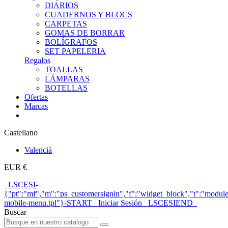
DIARIOS
CUADERNOS Y BLOCS
CARPETAS
GOMAS DE BORRAR
BOLÍGRAFOS
SET PAPELERIA
Regalos
TOALLAS
LÁMPARAS
BOTELLAS
Ofertas
Marcas
Castellano
Valencià
EUR €
_LSCESI-
{"pt":"mf","m":"ps_customersignin","f":"widget_block","t":"module
mobile-menu.tpl"}-START_ Iniciar Sesión _LSCESIEND_
Buscar