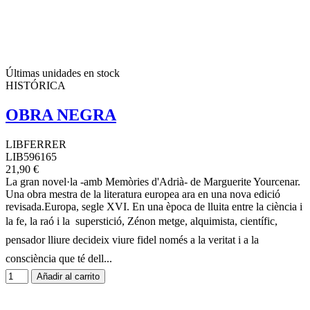
Últimas unidades en stock
HISTÓRICA
OBRA NEGRA
LIBFERRER
LIB596165
21,90 €
La gran novel·la -amb Memòries d'Adrià- de Marguerite Yourcenar.
Una obra mestra de la literatura europea ara en una nova edició
revisada.Europa, segle XVI. En una època de lluita entre la ciència i
la fe, la raó i la superstició, Zénon metge, alquimista, científic,
pensador lliure decideix viure fidel només a la veritat i a la
consciència que té dell...
Añadir al carrito