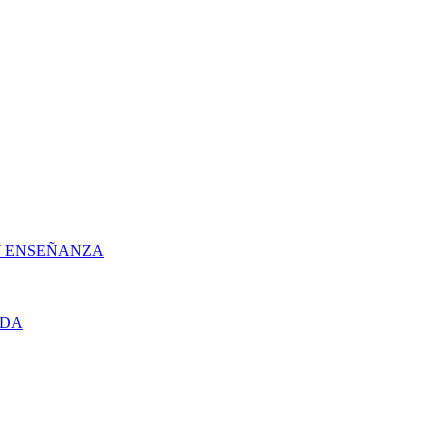
 Y ENSEÑANZA
UDA