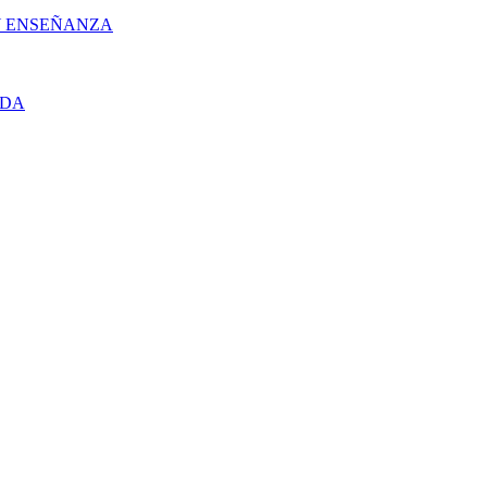
 Y ENSEÑANZA
UDA