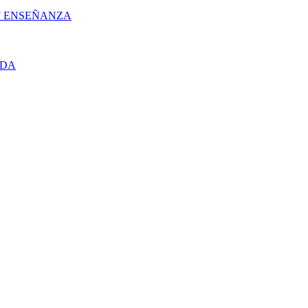
 Y ENSEÑANZA
UDA