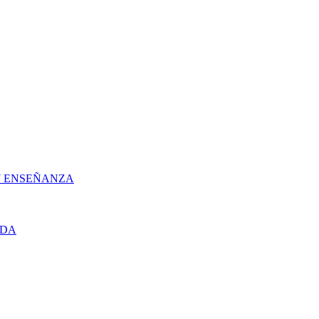
 Y ENSEÑANZA
UDA