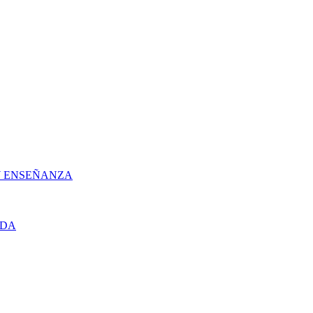
 Y ENSEÑANZA
UDA