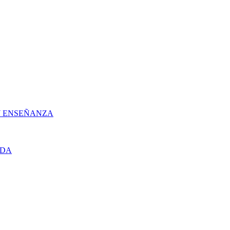
 Y ENSEÑANZA
UDA