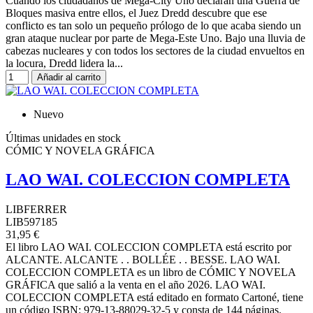
Cuando los ciudadanos de Mega-City Uno declaran una Guerra de
Bloques masiva entre ellos, el Juez Dredd descubre que ese
conflicto es tan solo un pequeño prólogo de lo que acaba siendo un
gran ataque nuclear por parte de Mega-Este Uno. Bajo una lluvia de
cabezas nucleares y con todos los sectores de la ciudad envueltos en
la locura, Dredd lidera la...
Añadir al carrito
Nuevo
Últimas unidades en stock
CÓMIC Y NOVELA GRÁFICA
LAO WAI. COLECCION COMPLETA
LIBFERRER
LIB597185
31,95 €
El libro LAO WAI. COLECCION COMPLETA está escrito por
ALCANTE. ALCANTE . . BOLLÉE . . BESSE. LAO WAI.
COLECCION COMPLETA es un libro de CÓMIC Y NOVELA
GRÁFICA que salió a la venta en el año 2026. LAO WAI.
COLECCION COMPLETA está editado en formato Cartoné, tiene
un código ISBN: 979-13-88029-32-5 y consta de 144 páginas.