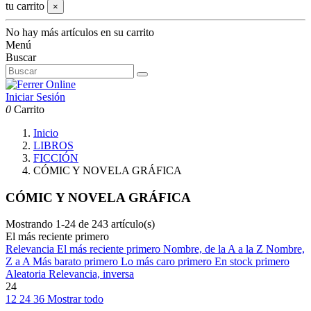
tu carrito
×
No hay más artículos en su carrito
Menú
Buscar
Iniciar Sesión
0
Carrito
Inicio
LIBROS
FICCIÓN
CÓMIC Y NOVELA GRÁFICA
CÓMIC Y NOVELA GRÁFICA
Mostrando 1-24 de 243 artículo(s)
El más reciente primero
Relevancia
El más reciente primero
Nombre, de la A a la Z
Nombre,
Z a A
Más barato primero
Lo más caro primero
En stock primero
Aleatoria
Relevancia, inversa
24
12
24
36
Mostrar todo