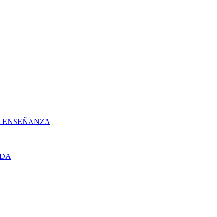
 Y ENSEÑANZA
UDA