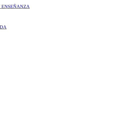
 Y ENSEÑANZA
UDA