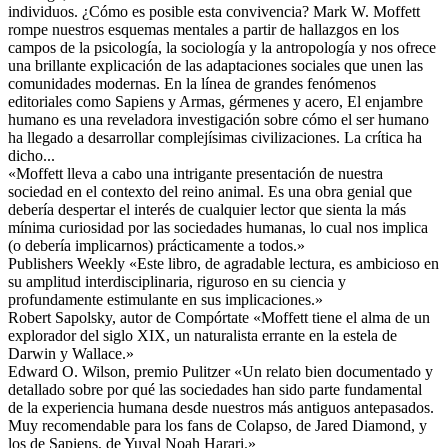
individuos. ¿Cómo es posible esta convivencia? Mark W. Moffett
rompe nuestros esquemas mentales a partir de hallazgos en los
campos de la psicología, la sociología y la antropología y nos ofrece
una brillante explicación de las adaptaciones sociales que unen las
comunidades modernas. En la línea de grandes fenómenos
editoriales como Sapiens y Armas, gérmenes y acero, El enjambre
humano es una reveladora investigación sobre cómo el ser humano
ha llegado a desarrollar complejísimas civilizaciones. La crítica ha
dicho...
«Moffett lleva a cabo una intrigante presentación de nuestra
sociedad en el contexto del reino animal. Es una obra genial que
debería despertar el interés de cualquier lector que sienta la más
mínima curiosidad por las sociedades humanas, lo cual nos implica
(o debería implicarnos) prácticamente a todos.»
Publishers Weekly «Este libro, de agradable lectura, es ambicioso en
su amplitud interdisciplinaria, riguroso en su ciencia y
profundamente estimulante en sus implicaciones.»
Robert Sapolsky, autor de Compórtate «Moffett tiene el alma de un
explorador del siglo XIX, un naturalista errante en la estela de
Darwin y Wallace.»
Edward O. Wilson, premio Pulitzer «Un relato bien documentado y
detallado sobre por qué las sociedades han sido parte fundamental
de la experiencia humana desde nuestros más antiguos antepasados.
Muy recomendable para los fans de Colapso, de Jared Diamond, y
los de Sapiens, de Yuval Noah Harari.»