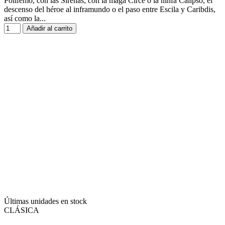
Polifemo, con las Sirenas, con la maga Circe o la ninfa Calipso, el
descenso del héroe al inframundo o el paso entre Escila y Caribdis,
así como la...
Añadir al carrito
Últimas unidades en stock
CLÁSICA