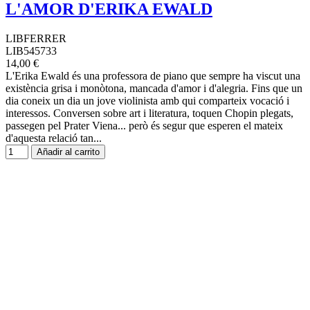
L'AMOR D'ERIKA EWALD
LIBFERRER
LIB545733
14,00 €
L'Erika Ewald és una professora de piano que sempre ha viscut una
existència grisa i monòtona, mancada d'amor i d'alegria. Fins que un
dia coneix un dia un jove violinista amb qui comparteix vocació i
interessos. Conversen sobre art i literatura, toquen Chopin plegats,
passegen pel Prater Viena... però és segur que esperen el mateix
d'aquesta relació tan...
Añadir al carrito