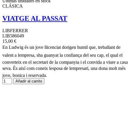
Últimas unidades en stock
CLÁSICA
VIATGE AL PASSAT
LIBFERRER
LIB586049
15,00 €
En Ludwig és un jove llicenciat dorigen humil que, treballant de
valent a lempresa, sha guanyat la confiança del seu cap, el qual el
converteix en el secretari de la companyia i el convida a viure a casa
seva. És així com coneix lesposa de lempresari, una dona molt més
jove, bonica i reservada.
Añadir al carrito