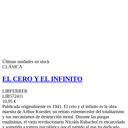
Últimas unidades en stock
CLÁSICA
EL CERO Y EL INFINITO
LIBFERRER
LIB572411
10,95 €
Publicada originalmente en 1941, El cero y el infinito es la obra
maestra de Arthur Koestler, un retrato estremecedor del totalitarismo
y sus mecanismos de destrucción moral. Durante las purgas
estalinistas, el viejo revolucionario Nicolás Rubachof es encarcelado
y sometido a tortura psicológica por el partido al que ha dedicado