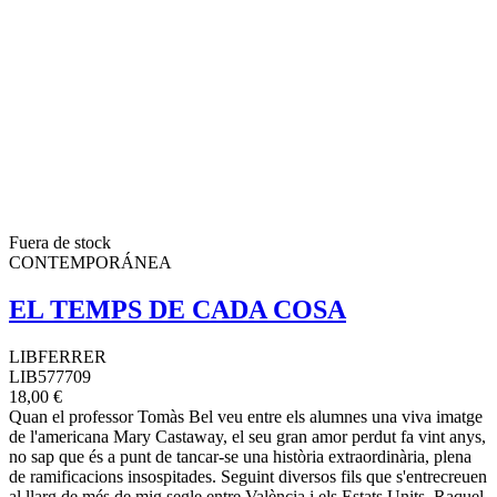
Fuera de stock
CONTEMPORÁNEA
EL TEMPS DE CADA COSA
LIBFERRER
LIB577709
18,00 €
Quan el professor Tomàs Bel veu entre els alumnes una viva imatge
de l'americana Mary Castaway, el seu gran amor perdut fa vint anys,
no sap que és a punt de tancar-se una història extraordinària, plena
de ramificacions insospitades. Seguint diversos fils que s'entrecreuen
al llarg de més de mig segle entre València i els Estats Units, Raquel