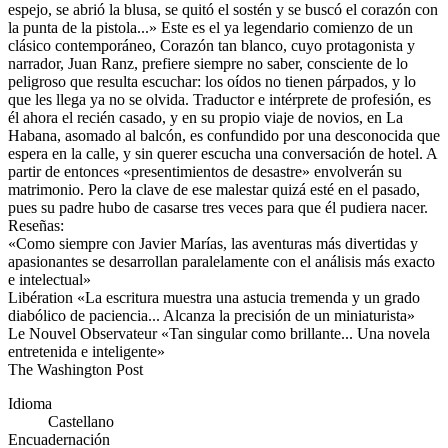
espejo, se abrió la blusa, se quitó el sostén y se buscó el corazón con
la punta de la pistola...» Este es el ya legendario comienzo de un
clásico contemporáneo, Corazón tan blanco, cuyo protagonista y
narrador, Juan Ranz, prefiere siempre no saber, consciente de lo
peligroso que resulta escuchar: los oídos no tienen párpados, y lo
que les llega ya no se olvida. Traductor e intérprete de profesión, es
él ahora el recién casado, y en su propio viaje de novios, en La
Habana, asomado al balcón, es confundido por una desconocida que
espera en la calle, y sin querer escucha una conversación de hotel. A
partir de entonces «presentimientos de desastre» envolverán su
matrimonio. Pero la clave de ese malestar quizá esté en el pasado,
pues su padre hubo de casarse tres veces para que él pudiera nacer.
Reseñas:
«Como siempre con Javier Marías, las aventuras más divertidas y
apasionantes se desarrollan paralelamente con el análisis más exacto
e intelectual»
Libération «La escritura muestra una astucia tremenda y un grado
diabólico de paciencia... Alcanza la precisión de un miniaturista»
Le Nouvel Observateur «Tan singular como brillante... Una novela
entretenida e inteligente»
The Washington Post
Idioma
Castellano
Encuadernación