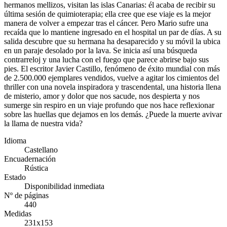
hermanos mellizos, visitan las islas Canarias: él acaba de recibir su
última sesión de quimioterapia; ella cree que ese viaje es la mejor
manera de volver a empezar tras el cáncer. Pero Mario sufre una
recaída que lo mantiene ingresado en el hospital un par de días. A su
salida descubre que su hermana ha desaparecido y su móvil la ubica
en un paraje desolado por la lava. Se inicia así una búsqueda
contrarreloj y una lucha con el fuego que parece abrirse bajo sus
pies. El escritor Javier Castillo, fenómeno de éxito mundial con más
de 2.500.000 ejemplares vendidos, vuelve a agitar los cimientos del
thriller con una novela inspiradora y trascendental, una historia llena
de misterio, amor y dolor que nos sacude, nos despierta y nos
sumerge sin respiro en un viaje profundo que nos hace reflexionar
sobre las huellas que dejamos en los demás. ¿Puede la muerte avivar
la llama de nuestra vida?
Idioma
Castellano
Encuadernación
Rústica
Estado
Disponibilidad inmediata
Nº de páginas
440
Medidas
231x153