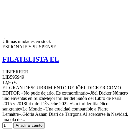
Últimas unidades en stock
ESPIONAJE Y SUSPENSE
FILATELISTA EL
LIBFERRER
LIB595949
12,95 €
EL GRAN DESCUBRIMIENTO DE JÖEL DICKER COMO
EDITOR «No pude dejarlo. Es extraordinario»Jöel Dicker Número
uno enventas en SuizaMejor thriller del Salón del Libro de París
2015 y 2018Prix de L'Évêché 2022 «Un thriller filatélico
sangrante»Le Monde «Una crueldad comparable a Pierre
Lemaitre».Glòria Aznar, Diari de Tarrgona Al acercarse la Navidad,
una ola de...
Añadir al carrito