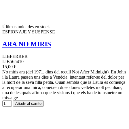
Últimas unidades en stock
ESPIONAJE Y SUSPENSE
ARA NO MIRIS
LIBFERRER
LIB565410
15,00 €
No miris ara (del 1971, dins del recull Not After Midnight). En John
i la Laura passen uns dies a Venècia, intentant refer-se del dolor per
la mort de la seva filla petita. Quan sembla que la Laura es comença
a recuperar una mica, coneixen dues dones velletes molt peculiars,
una de les quals afirma que té visions i que els ha de transmetre un
missatge...
Añadir al carrito