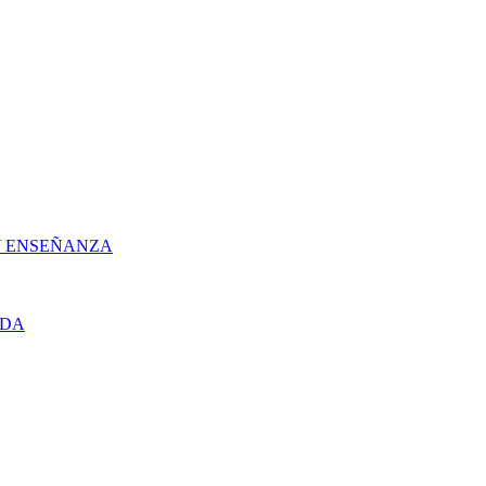
 Y ENSEÑANZA
UDA