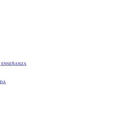
 Y ENSEÑANZA
UDA