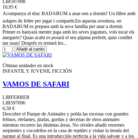
LIB597098
10,95 €
Acompanya al drac BADABUM a anar-sen a dormir! Un llibre amb
solapes de feltre per jugar i compartir.En aquesta aventura, en
BADABUM es prepara amb la seva família per anar a dormir.
Primer es banyarà mentre juga amb les seves joguines, vols tocar els
aneguets? Quan acabi es posarà el seu pijama preferit, quin conillet
tan suau! Després es rentarà les...
Añadir al carrito
Últimas unidades en stock
INFANTIL Y JUVENIL FICCIÓN
VAMOS DE SAFARI
LIBFERRER
LIB597096
6,50 €
Descubre el Parque de Animales y pobla las escenas con grandes
felinos, elefantes, jirafas, gorilas y decenas de otros animales
mientras recorres las distintas áreas. No olvides añadir enormes
serpientes y cocodrilos en la casa de reptiles y visitar la tienda del
parque al final. Es una introducción perfecta a la vida salvaje y a los