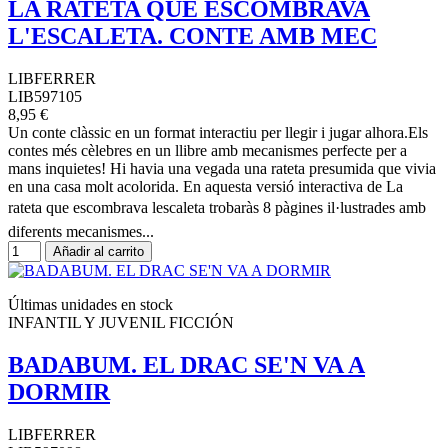
LA RATETA QUE ESCOMBRAVA
L'ESCALETA. CONTE AMB MEC
LIBFERRER
LIB597105
8,95 €
Un conte clàssic en un format interactiu per llegir i jugar alhora.Els
contes més cèlebres en un llibre amb mecanismes perfecte per a
mans inquietes! Hi havia una vegada una rateta presumida que vivia
en una casa molt acolorida. En aquesta versió interactiva de La
rateta que escombrava lescaleta trobaràs 8 pàgines il·lustrades amb
diferents mecanismes...
Añadir al carrito
Últimas unidades en stock
INFANTIL Y JUVENIL FICCIÓN
BADABUM. EL DRAC SE'N VA A
DORMIR
LIBFERRER