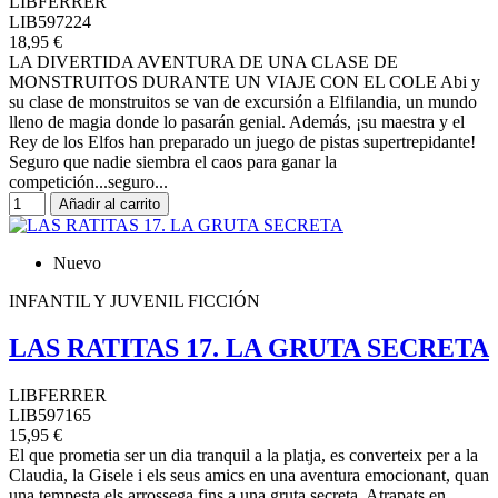
LIBFERRER
LIB597224
18,95 €
LA DIVERTIDA AVENTURA DE UNA CLASE DE
MONSTRUITOS DURANTE UN VIAJE CON EL COLE Abi y
su clase de monstruitos se van de excursión a Elfilandia, un mundo
lleno de magia donde lo pasarán genial. Además, ¡su maestra y el
Rey de los Elfos han preparado un juego de pistas supertrepidante!
Seguro que nadie siembra el caos para ganar la
competición...seguro...
Añadir al carrito
Nuevo
INFANTIL Y JUVENIL FICCIÓN
LAS RATITAS 17. LA GRUTA SECRETA
LIBFERRER
LIB597165
15,95 €
El que prometia ser un dia tranquil a la platja, es converteix per a la
Claudia, la Gisele i els seus amics en una aventura emocionant, quan
una tempesta els arrossega fins a una gruta secreta. Atrapats en