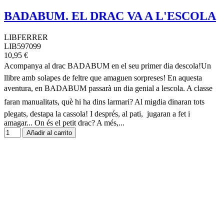
BADABUM. EL DRAC VA A L'ESCOLA
LIBFERRER
LIB597099
10,95 €
Acompanya al drac BADABUM en el seu primer dia descola!Un
llibre amb solapes de feltre que amaguen sorpreses! En aquesta
aventura, en BADABUM passarà un dia genial a lescola. A classe
faran manualitats, què hi ha dins larmari? Al migdia dinaran tots
plegats, destapa la cassola! I després, al pati, jugaran a fet i
amagar... On és el petit drac? A més,...
Añadir al carrito