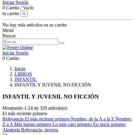
Iniciar Sesión
0
Carrito
/
Vacío
tu carrito
×
No hay más artículos en su carrito
Menú
Buscar
Iniciar Sesión
0
Carrito
Inicio
LIBROS
INFANTIL
INFANTIL Y JUVENIL NO FICCIÓN
INFANTIL Y JUVENIL NO FICCIÓN
Mostrando 1-24 de 329 artículo(s)
El más reciente primero
Relevancia
El más reciente primero
Nombre, de la A a la Z
Nombre,
Z a A
Más barato primero
Lo más caro primero
En stock primero
Aleatoria
Relevancia, inversa