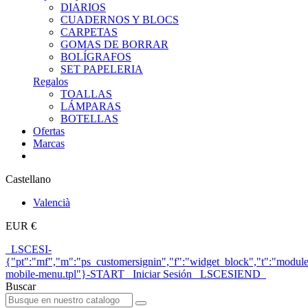
DIARIOS
CUADERNOS Y BLOCS
CARPETAS
GOMAS DE BORRAR
BOLÍGRAFOS
SET PAPELERIA
Regalos
TOALLAS
LÁMPARAS
BOTELLAS
Ofertas
Marcas
Castellano
Valencià
EUR €
_LSCESI-
{"pt":"mf","m":"ps_customersignin","f":"widget_block","t":"module
mobile-menu.tpl"}-START_ Iniciar Sesión _LSCESIEND_
Buscar