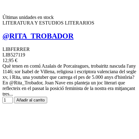
Últimas unidades en stock
LITERATURA Y ESTUDIOS LITERARIOS
@RITA_TROBADOR
LIBFERRER
LIB527119
12,95 €
Què tenen en comú Azalais de Porcairagues, trobairitz nascuda l'any
1146; sor Isabel de Villena, religiosa i escriptora valenciana del segle
xv, i Rita, una youtuber que carrega el pes de 5.000 anys d'història?
En @Rita_Trobador, Joan Nave ens planteja un joc literari que
reflecteix en el passat la posició feminista de la nostra era mitjançant
tres...
Añadir al carrito