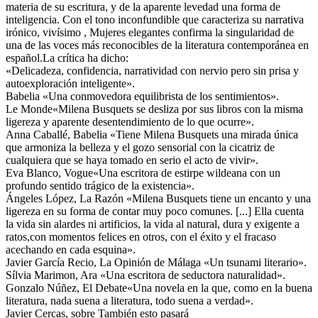
materia de su escritura, y de la aparente levedad una forma de
inteligencia. Con el tono inconfundible que caracteriza su narrativa
irónico, vivísimo , Mujeres elegantes confirma la singularidad de
una de las voces más reconocibles de la literatura contemporánea en
español.La crítica ha dicho:
«Delicadeza, confidencia, narratividad con nervio pero sin prisa y
autoexploración inteligente».
Babelia «Una conmovedora equilibrista de los sentimientos».
Le Monde«Milena Busquets se desliza por sus libros con la misma
ligereza y aparente desentendimiento de lo que ocurre».
Anna Caballé, Babelia «Tiene Milena Busquets una mirada única
que armoniza la belleza y el gozo sensorial con la cicatriz de
cualquiera que se haya tomado en serio el acto de vivir».
Eva Blanco, Vogue«Una escritora de estirpe wildeana con un
profundo sentido trágico de la existencia».
Ángeles López, La Razón «Milena Busquets tiene un encanto y una
ligereza en su forma de contar muy poco comunes. [...] Ella cuenta
la vida sin alardes ni artificios, la vida al natural, dura y exigente a
ratos,con momentos felices en otros, con el éxito y el fracaso
acechando en cada esquina».
Javier García Recio, La Opinión de Málaga «Un tsunami literario».
Sílvia Marimon, Ara «Una escritora de seductora naturalidad».
Gonzalo Núñez, El Debate«Una novela en la que, como en la buena
literatura, nada suena a literatura, todo suena a verdad».
Javier Cercas, sobre También esto pasará