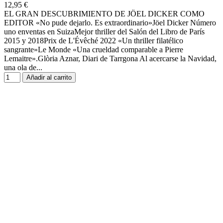
12,95 €
EL GRAN DESCUBRIMIENTO DE JÖEL DICKER COMO
EDITOR «No pude dejarlo. Es extraordinario»Jöel Dicker Número
uno enventas en SuizaMejor thriller del Salón del Libro de París
2015 y 2018Prix de L'Évêché 2022 «Un thriller filatélico
sangrante»Le Monde «Una crueldad comparable a Pierre
Lemaitre».Glòria Aznar, Diari de Tarrgona Al acercarse la Navidad,
una ola de...
Añadir al carrito