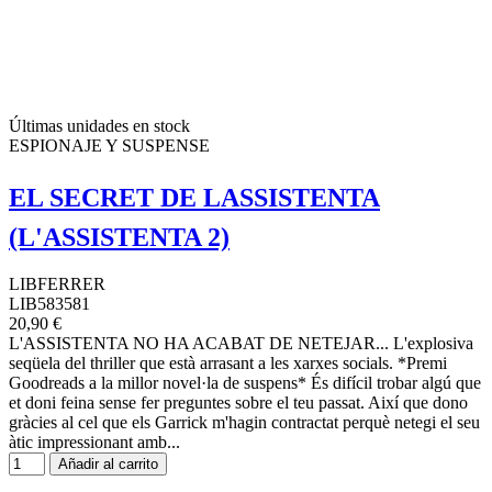
Últimas unidades en stock
ESPIONAJE Y SUSPENSE
EL SECRET DE LASSISTENTA
(L'ASSISTENTA 2)
LIBFERRER
LIB583581
20,90 €
L'ASSISTENTA NO HA ACABAT DE NETEJAR... L'explosiva
seqüela del thriller que està arrasant a les xarxes socials. *Premi
Goodreads a la millor novel·la de suspens* És difícil trobar algú que
et doni feina sense fer preguntes sobre el teu passat. Així que dono
gràcies al cel que els Garrick m'hagin contractat perquè netegi el seu
àtic impressionant amb...
Añadir al carrito