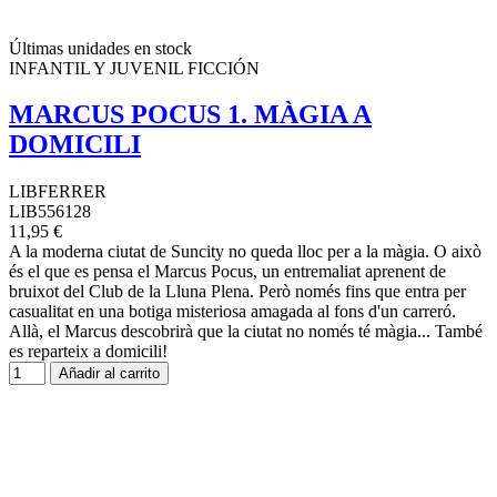
Últimas unidades en stock
INFANTIL Y JUVENIL FICCIÓN
MARCUS POCUS 1. MÀGIA A
DOMICILI
LIBFERRER
LIB556128
11,95 €
A la moderna ciutat de Suncity no queda lloc per a la màgia. O això
és el que es pensa el Marcus Pocus, un entremaliat aprenent de
bruixot del Club de la Lluna Plena. Però només fins que entra per
casualitat en una botiga misteriosa amagada al fons d'un carreró.
Allà, el Marcus descobrirà que la ciutat no només té màgia... També
es reparteix a domicili!
Añadir al carrito