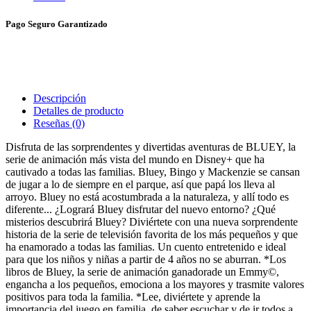
Pago Seguro Garantizado
Descripción
Detalles de producto
Reseñas
(0)
Disfruta de las sorprendentes y divertidas aventuras de BLUEY, la
serie de animación más vista del mundo en Disney+ que ha
cautivado a todas las familias. Bluey, Bingo y Mackenzie se cansan
de jugar a lo de siempre en el parque, así que papá los lleva al
arroyo. Bluey no está acostumbrada a la naturaleza, y allí todo es
diferente... ¿Logrará Bluey disfrutar del nuevo entorno? ¿Qué
misterios descubrirá Bluey? Diviértete con una nueva sorprendente
historia de la serie de televisión favorita de los más pequeños y que
ha enamorado a todas las familias. Un cuento entretenido e ideal
para que los niños y niñas a partir de 4 años no se aburran. *Los
libros de Bluey, la serie de animación ganadorade un Emmy©,
engancha a los pequeños, emociona a los mayores y trasmite valores
positivos para toda la familia. *Lee, diviértete y aprende la
importancia del juego en familia, de saber escuchar y de ir todos a