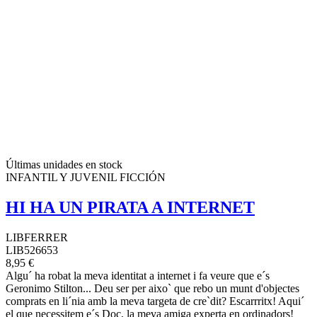
Últimas unidades en stock
INFANTIL Y JUVENIL FICCIÓN
HI HA UN PIRATA A INTERNET
LIBFERRER
LIB526653
8,95 €
Algu´ ha robat la meva identitat a internet i fa veure que e´s
Geronimo Stilton... Deu ser per aixo` que rebo un munt d'objectes
comprats en li´nia amb la meva targeta de cre`dit? Escarrritx! Aqui´
el que necessitem e´s Doc, la meva amiga experta en ordinadors!