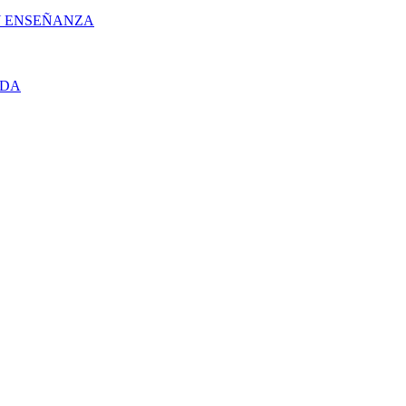
 Y ENSEÑANZA
UDA