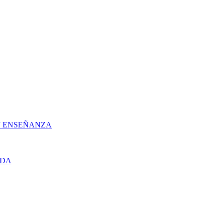
 Y ENSEÑANZA
UDA