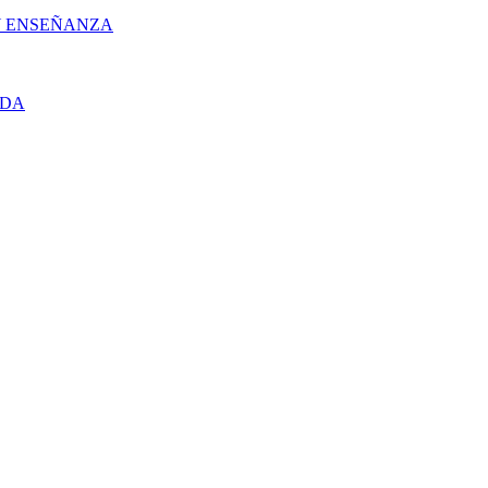
 Y ENSEÑANZA
UDA