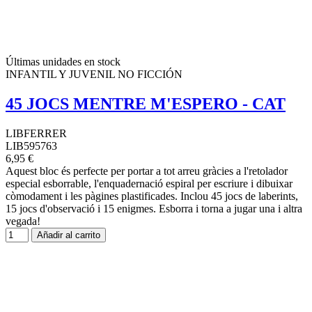
Últimas unidades en stock
INFANTIL Y JUVENIL NO FICCIÓN
45 JOCS MENTRE M'ESPERO - CAT
LIBFERRER
LIB595763
6,95 €
Aquest bloc és perfecte per portar a tot arreu gràcies a l'retolador
especial esborrable, l'enquadernació espiral per escriure i dibuixar
còmodament i les pàgines plastificades. Inclou 45 jocs de laberints,
15 jocs d'observació i 15 enigmes. Esborra i torna a jugar una i altra
vegada!
Añadir al carrito