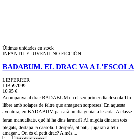
Últimas unidades en stock
INFANTIL Y JUVENIL NO FICCIÓN
BADABUM. EL DRAC VA A L'ESCOLA
LIBFERRER
LIB597099
10,95 €
Acompanya al drac BADABUM en el seu primer dia descola!Un
llibre amb solapes de feltre que amaguen sorpreses! En aquesta
aventura, en BADABUM passarà un dia genial a lescola. A classe
faran manualitats, què hi ha dins larmari? Al migdia dinaran tots
plegats, destapa la cassola! I després, al pati, jugaran a fet i
amagar... On és el petit drac? A més,...