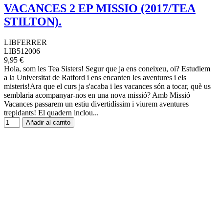
VACANCES 2 EP MISSIO (2017/TEA
STILTON).
LIBFERRER
LIB512006
9,95 €
Hola, som les Tea Sisters! Segur que ja ens coneixeu, oi? Estudiem
a la Universitat de Ratford i ens encanten les aventures i els
misteris!Ara que el curs ja s'acaba i les vacances són a tocar, què us
semblaria acompanyar-nos en una nova missió? Amb Missió
Vacances passarem un estiu divertidíssim i viurem aventures
trepidants! El quadern inclou...
Añadir al carrito