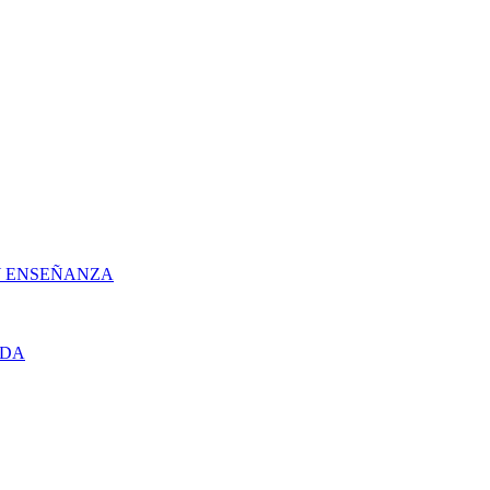
 Y ENSEÑANZA
UDA