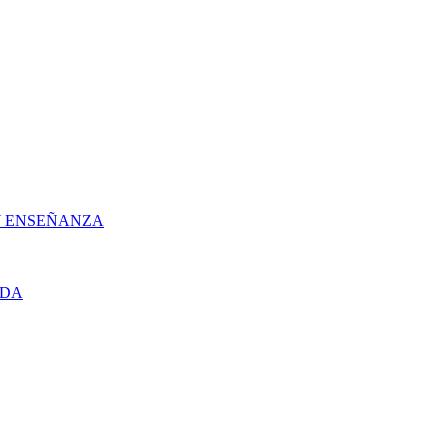
 Y ENSEÑANZA
UDA