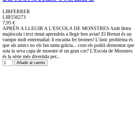
LIBFERRER
LIB556273
7,95 €
APRÈN A LLEGIR A L'ESCOLA DE MONSTRES Amb lletra
majúscula i text rimat aprendràs a llegir ben aviat! El Bernat és un
vampir molt entremaliat: li encanta fer bromes! L'únic problema és
que als amics no els fan tanta gràcia... com els podrà demostrar que
sota la seva capa de monstre té un gran cor? L'Escola de Monstres
és la sèrie més divertida per...
Añadir al carrito