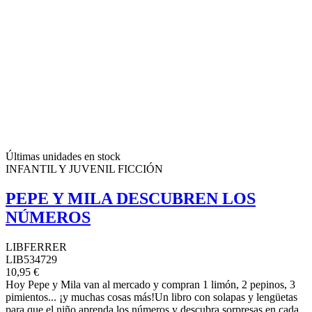
Últimas unidades en stock
INFANTIL Y JUVENIL FICCIÓN
PEPE Y MILA DESCUBREN LOS
NÚMEROS
LIBFERRER
LIB534729
10,95 €
Hoy Pepe y Mila van al mercado y compran 1 limón, 2 pepinos, 3
pimientos... ¡y muchas cosas más!Un libro con solapas y lengüetas
para que el niño aprenda los números y descubra sorpresas en cada