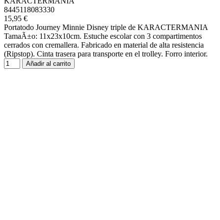
KARACTERMANIA
8445118083330
15,95 €
Portatodo Journey Minnie Disney triple de KARACTERMANIA
TamaÃ±o: 11x23x10cm. Estuche escolar con 3 compartimentos
cerrados con cremallera. Fabricado en material de alta resistencia
(Ripstop). Cinta trasera para transporte en el trolley. Forro interior.
Añadir al carrito