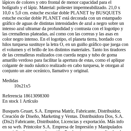
lápices de colores y otro frontal de menor capacidad para el
bolígrafo y el lápiz. Material: poliester impermeabilizado. 21,0 x
10,0 x 5,0 cm. estuche escolar doble PLANET by BUSQUETS
estuche escolar doble PLANET está decorada con un estampado
gráfico de aguas de distintas intensidades de azul a negro sobre un
intenso azul ultramar da profundidad y contrasta con el logotipo y
las cremalleras plateadas, así como con las correas y las asas en
color negro intenso. En el logotipo, el planeta tierra, bordado con
hilos turquesa sustituye la letra O, en un guiño gráfico que juega con
el volumen y el brillo de los distintos materiales. Tanto los tiradores
de las cremalleras realizados con cuerda negra y tubo de goma
amarillo verdoso para facilitar la apertura de estas, como el aplique
colgante de nudo náutico realizado en cabo turquesa, le otorgan al
conjunto un aire oceánico, llamativo y original.
Medidas
10x21x5
Referencia
18613098300
En stock
1 Artículo
Busquets Gruart, S.A. Empresa Matríz, Fabricante, Distribuidor,
Creación de Diseño, Marketing y Ventas. Distribuidora Dos, S.A.
(Dis2) Fabricante, Distribuidor, Licencias y exportación. Más info
en su web. Printcolor S.A. Empresa de Impresión y Manipulados