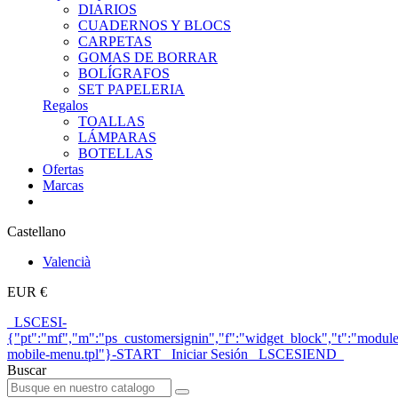
DIARIOS
CUADERNOS Y BLOCS
CARPETAS
GOMAS DE BORRAR
BOLÍGRAFOS
SET PAPELERIA
Regalos
TOALLAS
LÁMPARAS
BOTELLAS
Ofertas
Marcas
Castellano
Valencià
EUR €
_LSCESI-
{"pt":"mf","m":"ps_customersignin","f":"widget_block","t":"module
mobile-menu.tpl"}-START_ Iniciar Sesión _LSCESIEND_
Buscar