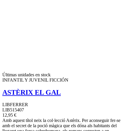
Últimas unidades en stock
INFANTIL Y JUVENIL FICCIÓN
ASTÈRIX EL GAL
LIBFERRER
LIB515407
12,95 €
Amb aquest títol neix la col·lecció Astèrix. Per aconseguir fer-se
amb el secret de la poció màgica que els dóna als habitants del
llogaret una força sobrehumana, els romans segresten a en