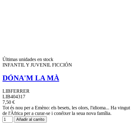
Últimas unidades en stock
INFANTIL Y JUVENIL FICCIÓN
DÓNA'M LA MÀ
LIBFERRER
LIB404317
7,50 €
Tot és nou per a Emèno: els besets, les olors, l'idioma... Ha vingut
de l'Àfrica per a curar-se i conéixer la seua nova família.
Añadir al carrito