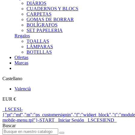
DIARIOS
CUADERNOS Y BLOCS
CARPETAS
GOMAS DE BORRAR
BOLÍGRAFOS
SET PAPELERIA
Regalos
TOALLAS
LÁMPARAS
BOTELLAS
Ofertas
Marcas
Castellano
Valencià
EUR €
_LSCESI-
{"pt":"mf","m":"ps_customersignin","f":"widget_block","t":"module
mobile-menu.tpl"}-START_ Iniciar Sesión _LSCESIEND_
Buscar