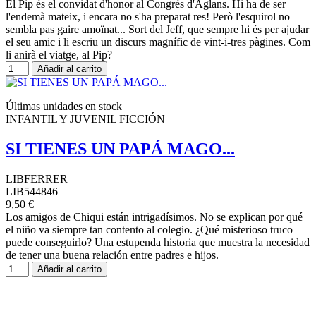
El Pip és el convidat d'honor al Congrés d'Aglans. Hi ha de ser
l'endemà mateix, i encara no s'ha preparat res! Però l'esquirol no
sembla pas gaire amoïnat... Sort del Jeff, que sempre hi és per ajudar
el seu amic i li escriu un discurs magnífic de vint-i-tres pàgines. Com
li anirà el viatge, al Pip?
Añadir al carrito
Últimas unidades en stock
INFANTIL Y JUVENIL FICCIÓN
SI TIENES UN PAPÁ MAGO...
LIBFERRER
LIB544846
9,50 €
Los amigos de Chiqui están intrigadísimos. No se explican por qué
el niño va siempre tan contento al colegio. ¿Qué misterioso truco
puede conseguirlo? Una estupenda historia que muestra la necesidad
de tener una buena relación entre padres e hijos.
Añadir al carrito