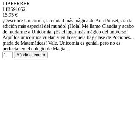
LIBFERRER
LIB591052
15,95 €
¡Descubre Unicornia, la ciudad más mágica de Ana Punset, con la
edición más especial del mundo! ¡Hola! Me llamo Claudia y acabo
de mudarme a Unicornia. ¡Es el lugar más mágico del universo!
Aquí los unicornios vuelan y en la escuela hay clase de Pociones...
¡nada de Matemáticas! Vale, Unicornia es genial, pero no es
perfecta: en el colegio de Magia...
Añadir al carrito