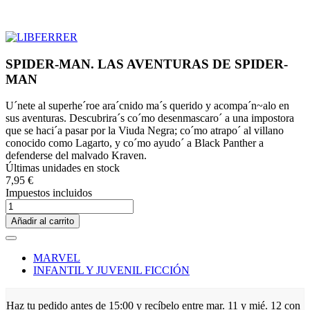
SPIDER-MAN. LAS AVENTURAS DE SPIDER-
MAN
U´nete al superhe´roe ara´cnido ma´s querido y acompa´n~alo en
sus aventuras. Descubrira´s co´mo desenmascaro´ a una impostora
que se haci´a pasar por la Viuda Negra; co´mo atrapo´ al villano
conocido como Lagarto, y co´mo ayudo´ a Black Panther a
defenderse del malvado Kraven.
Últimas unidades en stock
7,95 €
Impuestos incluidos
Añadir al carrito
MARVEL
INFANTIL Y JUVENIL FICCIÓN
Haz tu pedido antes de
15:00
y recíbelo
entre mar. 11 y mié. 12
con