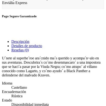
Enviália Express
Pago Seguro Garantizado
Descripción
Detalles de producto
Reseñas
(0)
U´nete al superhe´roe ara´cnido ma´s querido y acompa´n~alo en
sus aventuras. Descubrira´s co´mo desenmascaro´ a una impostora
que se haci´a pasar por la Viuda Negra; co´mo atrapo´ al villano
conocido como Lagarto, y co´mo ayudo´ a Black Panther a
defenderse del malvado Kraven.
Idioma
Castellano
Encuadernación
Rústica
Estado
Disponibilidad inmediata